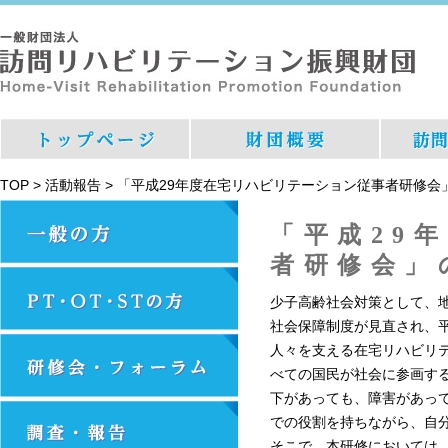
TOP
>
活動報告
>
「平成29年度在宅リハビリテーション従事者研修会
「平成29
者研修会」
少子高齢社会対策として、
社会保障制度が見直され、
人々を支える在宅リハビリ
べての国民が社会に参画す
下があっても、障害があっ
での役割を持ちながら、自
そこで、本研修においては