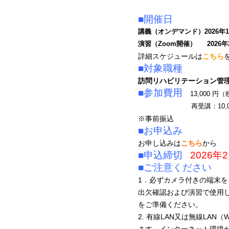
■開催日
講義（オンデマンド）2026年1
演習（Zoom開催） 2026年
詳細スケジュールは
こちら
■対象職種
訪問リハビリテーション管理
■参加費用
13,000 
再受講：10,000円（
※事前振込
■お申込み
お申し込みは
こちら
から
■申込締切
2026年
■ご注意ください
1．必ずカメラ付きの端末
出欠確認および演習で使用し
をご準備ください。
2. 有線LAN又は無線LA