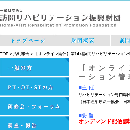
TOP
>
活動報告
>
【オンライン開催】第14回訪問リハビリテーション
【オンライ
ーション管
■主 催
リハビリテーション専門職
（日本理学療法士協会、日
■要 旨
オンデマンド配信(講