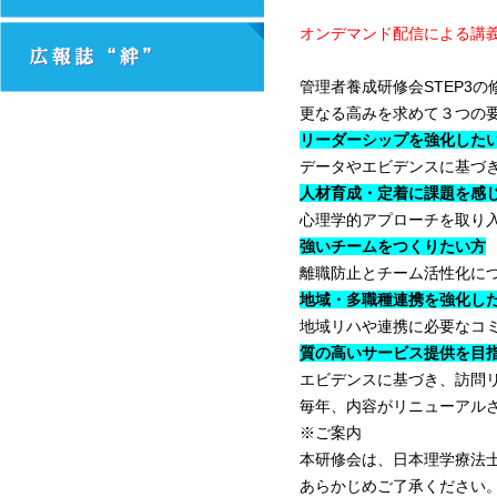
オンデマンド配信による講義
管理者養成研修会STEP3
更なる高みを求めて３つの
リーダーシップを強化した
データやエビデンスに基づ
人材育成・定着に課題を感
心理学的アプローチを取り
強いチームをつくりたい方
離職防止とチーム活性化に
地域・多職種連携を強化し
地域リハや連携に必要なコ
質の高いサービス提供を目
エビデンスに基づき、訪問
毎年、内容がリニューアル
※ご案内
本研修会は、日本理学療法
あらかじめご了承ください