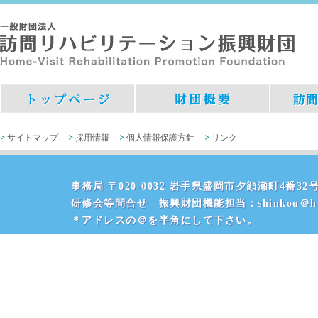
サイトマップ
採用情報
個人情報保護方針
リンク
事務局 〒020-0032 岩手県盛岡市夕顔瀬町4番32号 
研修会等問合せ 振興財団機能担当：shinkou＠hvr
＊アドレスの＠を半角にして下さい。