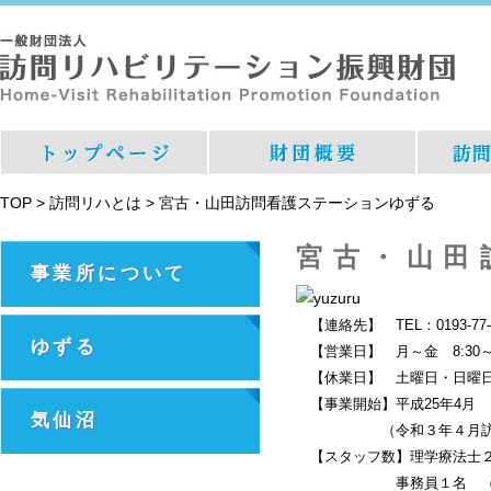
TOP
>
訪問リハとは
>
宮古・山田訪問看護ステーションゆずる
宮古・山田
事業所について
【連絡先】 TEL：0193-77-46
ゆずる
【営業日】 月～金 8:30～1
【休業日】 土曜日・日曜日・年
【事業開始】平成25年4月
気仙沼
（令和３年４月訪問看
【スタッフ数】理学療法士
事務員１名 （令和