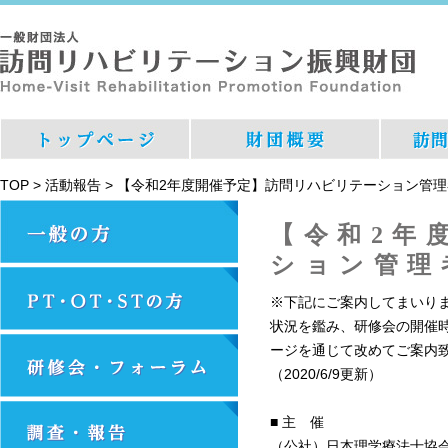
TOP
>
活動報告
>
【令和2年度開催予定】訪問リハビリテーション管
【令和2年
ション管理
※下記にご案内してまいりま
状況を鑑み、研修会の開催
ージを通じて改めてご案内
（2020/6/9更新）
■ 主 催
（公社）日本理学療法士協