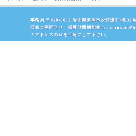
事務局 〒020-0032 岩手県盛岡市夕顔瀬町4番32号 
研修会等問合せ 振興財団機能担当：shinkou＠hvr
＊アドレスの＠を半角にして下さい。