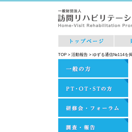
TOP
>
活動報告
>
ゆずる通信№114を