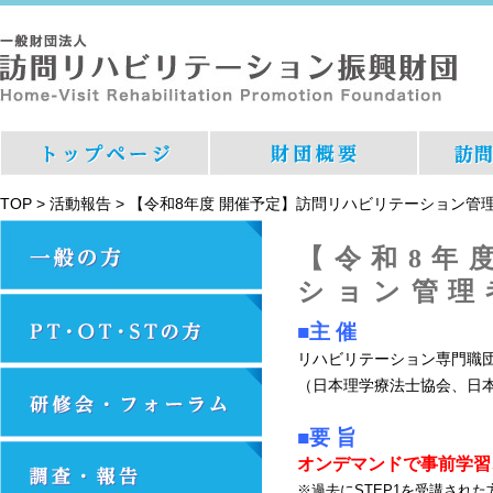
TOP
>
活動報告
>
【令和8年度 開催予定】訪問リハビリテーション管
【令和8年
ション管理
■主 催
リハビリテーション専門職
（日本理学療法士協会、日
■
要 旨
オンデマンドで事前学習
※過去にSTEP1を受講され