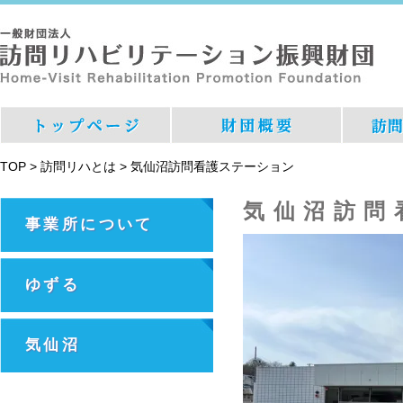
TOP
>
訪問リハとは
>
気仙沼訪問看護ステーション
気仙沼訪問
事業所について
ゆずる
気仙沼