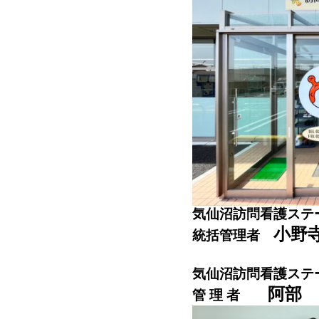
気仙沼訪問看護ス
小野
統括管理者
気仙沼訪問看護ステ
阿部 
管 理 者