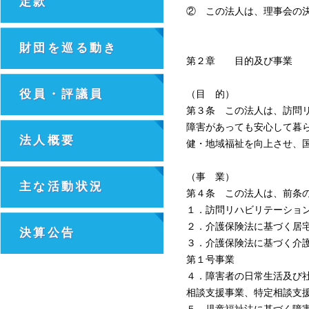
定款
② この法人は、理事会の
財団を巡る動き
第２章 目的及び事業
役員・評議員
（目 的）
第３条 この法人は、訪問
障害があっても安心して暮
法人概要
健・地域福祉を向上させ、
（事 業）
主な活動状況
第４条 この法人は、前条
１．訪問リハビリテーショ
２．介護保険法に基づく居
決算公告
３．介護保険法に基づく介
第１号事業
４．障害者の日常生活及び
相談支援事業、特定相談支