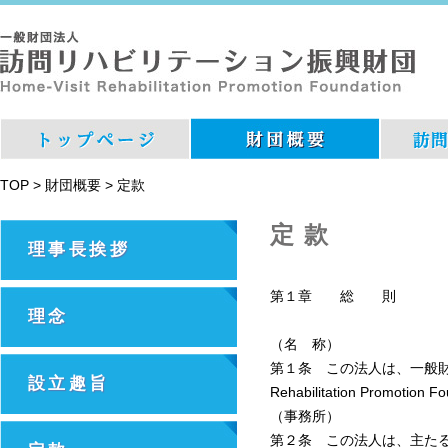
TOP
>
財団概要
>
定款
定款
理事長挨拶
第１章 総 則
理念
（名 称）
第１条 この法人は、一般財団
設立趣旨
Rehabilitation Promotio
（事務所）
第２条 この法人は、主た