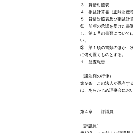
３ 貸借対照表
４ 損益計算書（正味財産
５ 貸借対照表及び損益計
② 前項の承認を受けた書
し、第１号の書類について
い。
③ 第１項の書類のほか、
に備え置くものとする。
１ 監査報告
（議決権の行使）
第９条 この法人が保有す
は、あらかじめ理事会にお
第４章 評議員
（評議員）