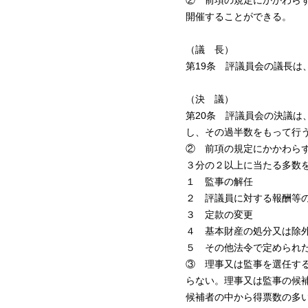
② 前項の規定にかかわら
開催することができる。
（議 長）
第19条 評議員会の議長は
（決 議）
第20条 評議員会の決議
し、その過半数をもって行
② 前項の規定にかかわら
３分の２以上に当たる多数
１ 監事の解任
２ 評議員に対する報酬等
３ 定款の変更
４ 基本財産の処分又は除
５ その他法令で定められ
③ 理事又は監事を選任す
らない。理事又は監事の候
候補者の中から得票数の多